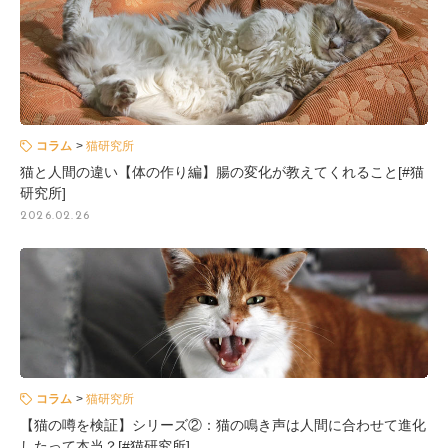
コラム
猫研究所
猫と人間の違い【体の作り編】腸の変化が教えてくれること[#猫
研究所]
2026.02.26
コラム
猫研究所
【猫の噂を検証】シリーズ②：猫の鳴き声は人間に合わせて進化
したって本当？[#猫研究所]