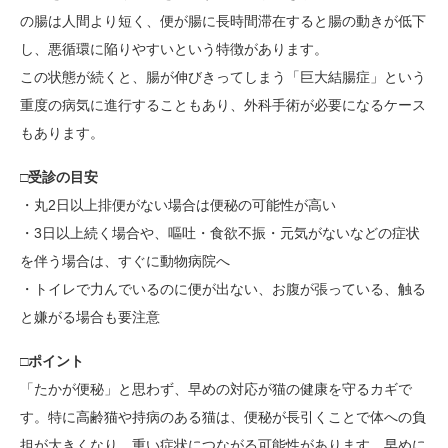
の腸は人間より短く、便が腸に長時間滞在すると腸の動きが低下
し、悪循環に陥りやすいという特徴があります。
この状態が続くと、腸が伸びきってしまう「巨大結腸症」という
重度の病気に進行することもあり、外科手術が必要になるケース
もあります。
□受診の目安
・丸2日以上排便がない場合は便秘の可能性が高い
・3日以上続く場合や、嘔吐・食欲不振・元気がないなどの症状
を伴う場合は、すぐに動物病院へ
・トイレで力んでいるのに便が出ない、お腹が張っている、触る
と嫌がる場合も要注意
□ポイント
「たかが便秘」と思わず、早めの対応が猫の健康を守るカギで
す。特に高齢猫や持病のある猫は、便秘が長引くことで体への負
担が大きくなり、重い症状につながる可能性があります。早めに