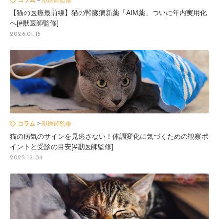
【猫の医療最前線】猫の腎臓病新薬「AIM薬」ついに年内実用化
へ[#獣医師監修]
2026.01.15
コラム
獣医師監修
猫の病気のサインを見逃さない！体調変化に気づくための観察ポ
イントと受診の目安[#獣医師監修]
2025.12.04