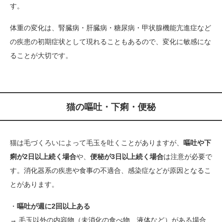
す。
体重の変化は、腎臓病・肝臓病・糖尿病・甲状腺機能亢進症など
の疾患の初期症状として現れることもあるので、変化に敏感にな
ることが大切です。
猫の嘔吐・下痢・便秘
猫は毛づくろいによって毛玉を吐くことがありますが、
嘔吐や下
痢が2日以上続く場合
や、
便秘が3日以上続く場合
は注意が必要で
す。消化器系の疾患や食事の不適合、感染症などが原因となるこ
とがあります。
・
嘔吐が週に2回以上ある
→ 毛玉以外の内容物（未消化の食べ物、液体など）がある場合