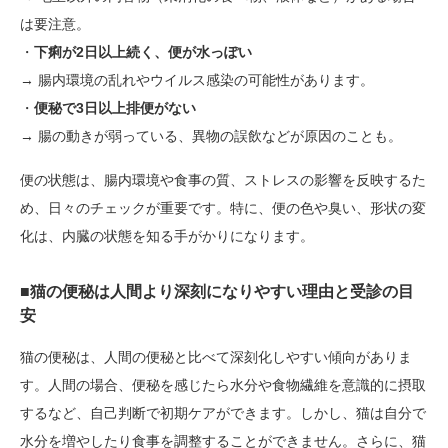
は要注意。
・
下痢が2日以上続く、便が水っぽい
→ 腸内環境の乱れやウイルス感染の可能性があります。
・
便秘で3日以上排便がない
→ 腸の動きが弱っている、異物の誤飲などが原因のことも。
便の状態は、腸内環境や食事の質、ストレスの影響を反映するた
め、日々のチェックが重要です。特に、便の色や臭い、形状の変
化は、内臓の状態を知る手がかりになります。
■猫の便秘は人間より深刻になりやすい理由と受診の目
安
猫の便秘は、人間の便秘と比べて深刻化しやすい傾向がありま
す。人間の場合、便秘を感じたら水分や食物繊維を意識的に摂取
するなど、自己判断で初期ケアができます。しかし、猫は自分で
水分を増やしたり食事を調整することができません。さらに、猫