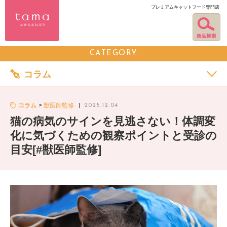
プレミアムキャットフード専門店
CATEGORY
コラム
コラム
獣医師監修
2025.12.04
猫の病気のサインを見逃さない！体調変
化に気づくための観察ポイントと受診の
目安[#獣医師監修]