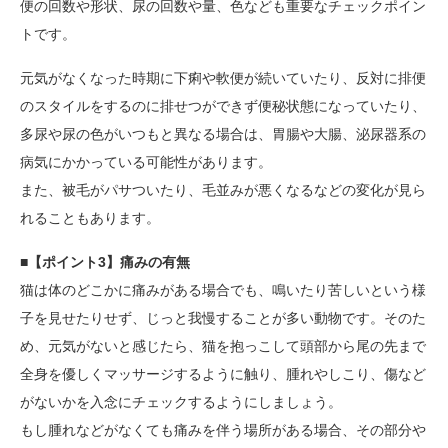
便の回数や形状、尿の回数や量、色なども重要なチェックポイン
トです。
元気がなくなった時期に下痢や軟便が続いていたり、反対に排便
のスタイルをするのに排せつができず便秘状態になっていたり、
多尿や尿の色がいつもと異なる場合は、胃腸や大腸、泌尿器系の
病気にかかっている可能性があります。
また、被毛がパサついたり、毛並みが悪くなるなどの変化が見ら
れることもあります。
■【ポイント3】痛みの有無
猫は体のどこかに痛みがある場合でも、鳴いたり苦しいという様
子を見せたりせず、じっと我慢することが多い動物です。そのた
め、元気がないと感じたら、猫を抱っこして頭部から尾の先まで
全身を優しくマッサージするように触り、腫れやしこり、傷など
がないかを入念にチェックするようにしましょう。
もし腫れなどがなくても痛みを伴う場所がある場合、その部分や