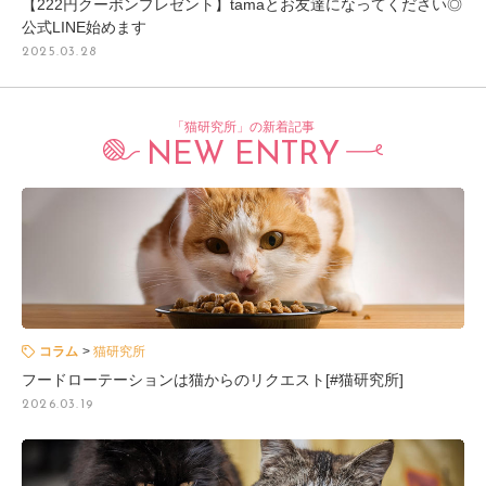
【222円クーポンプレゼント】tamaとお友達になってください◎
公式LINE始めます
2025.03.28
「猫研究所」の新着記事
NEW ENTRY
コラム
猫研究所
フードローテーションは猫からのリクエスト[#猫研究所]
2026.03.19