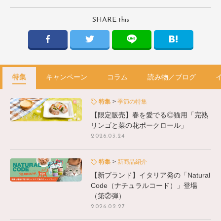
SHARE this
特集
キャンペーン
コラム
読み物／ブログ
特集
季節の特集
【限定販売】春を愛でる◎猫用「完熟
リンゴと菜の花ポークロール」
2026.03.24
特集
新商品紹介
【新ブランド】イタリア発の「Natural
Code（ナチュラルコード）」登場
（第②弾）
2026.02.27