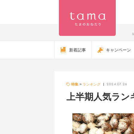
【公式】プ
新着記事
キャンペーン
レミアムキ
ャットフー
ド専門店
特集
ランキング
2024.07.26
上半期人気ランキ
「たまのお
ねだり
（tama）」