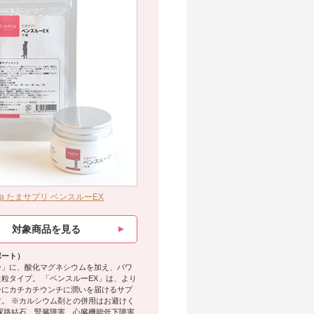
ma たまサプリ ベンスルーEX
対象商品を見る
ポート）
ー」に、酸化マグネシウムを加え、パワ
粒タイプ。 「ベンスルーEX」は、より
ーにカチカチウンチに潤いを届けるサプ
。 ※カルシウム剤との併用はお避けく
尿路結石、腎臓障害、心臓機能低下障害