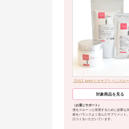
【2位】tama たまサプリ ベンスルー
対象商品を見る
（お通じサポート）
便をスルーっと排泄するために必要な2
維をバランスよく含んだサプリメント
口コミをいただいています。