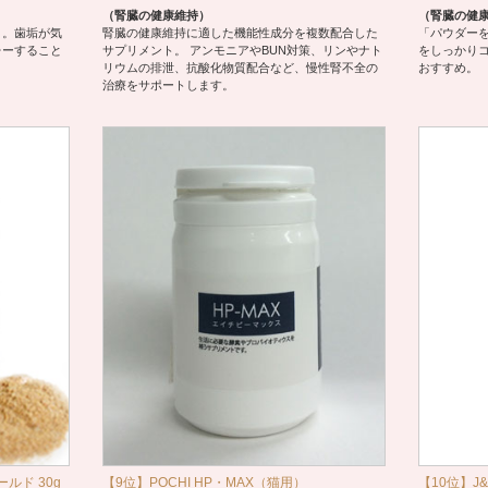
（腎臓の健康維持）
（腎臓の健
ト。歯垢が気
腎臓の健康維持に適した機能性成分を複数配合した
「パウダー
レーすること
サプリメント。 アンモニアやBUN対策、リンやナト
をしっかり
リウムの排泄、抗酸化物質配合など、慢性腎不全の
おすすめ。
治療をサポートします。
ルド 30g
【9位】POCHI HP・MAX（猫用）
【10位】J