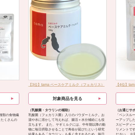
【3位】tama ベースケアミルク（フェカリス）
【4位】ta
対象商品を見る
（乳酸菌・タウリンの補助）
（お通じサ
種類の食物繊
乳酸菌（フェカリス菌）入りのパウダーミルク。お
「ベンスル
。たくさんの
湯や水に溶かして与えれば、腸活＋水分補給にも役
ーアップした
立ちます。 また、ヤギミルクには、中年期以降の動
スピーディ
物に毎日摂取させることで寿命が延びたという研究
リメントです
結果もある「タウリン」も多く含まれるため、毎日
ださい。 ※