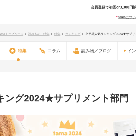
会員登録で初回or3,30
tamaにつ
tamaトップページ
＞
読みもの・特集
＞
特集
＞
ランキング
＞
上半期人気ランキング2024★サプ
特集
コラム
読み物／ブログ
イン
ング2024★サプリメント部門