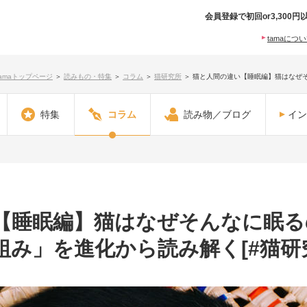
会員登録で初回or3,30
tamaにつ
tamaトップページ
＞
読みもの・特集
＞
コラム
＞
猫研究所
＞
猫と人間の違い【睡眠編】猫はなぜ
特集
コラム
読み物／ブログ
イン
【睡眠編】猫はなぜそんなに眠る
組み」を進化から読み解く[#猫研