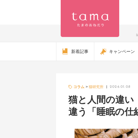
【公式】プ
新着記事
キャンペーン
レミアムキ
ャットフー
ド専門店
コラム
猫研究所
2026.01.08
猫と人間の違い
「たまのお
違う「睡眠の仕
ねだり
（tama）」