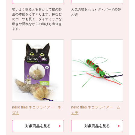
勢いよく振ると羽音がして猫の野
人気の猫おもちゃダ・バードの替
生の本能をくすぐります。棒など
え羽
のパーツも長く、ダイナミックな
動きや隠れながらの遊びも出来き
ます。
neko flies ネコフライアー ネ
neko flies ネコフライアー ム
ズミ
カデ
対象商品を見る
対象商品を見る