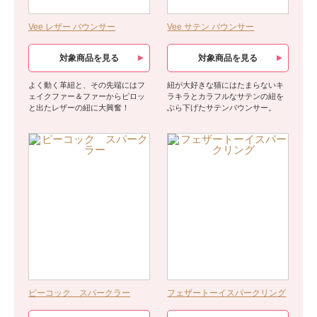
Vee レザー バウンサー
Vee サテン バウンサー
対象商品を見る
対象商品を見る
よく動く革紐と、その先端にはフ
紐が大好きな猫にはたまらないキ
ェイクファー＆ファーからピロッ
ラキラとカラフルなサテンの紐を
と出たレザーの紐に大興奮！
ぶら下げたサテンバウンサー。
ピーコック スパークラー
フェザートーイスパークリング