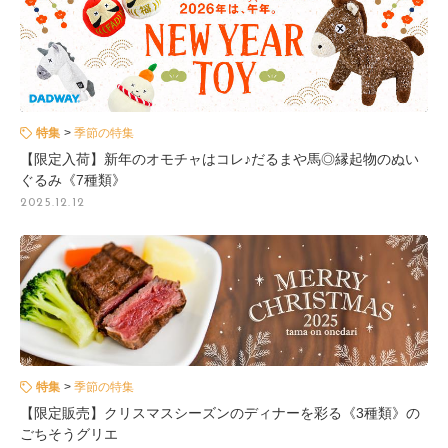
特集
季節の特集
【限定入荷】新年のオモチャはコレ♪だるまや馬◎縁起物のぬい
ぐるみ《7種類》
2025.12.12
特集
季節の特集
【限定販売】クリスマスシーズンのディナーを彩る《3種類》の
ごちそうグリエ