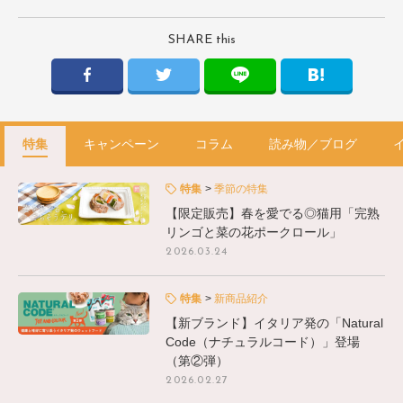
SHARE this
特集
キャンペーン
コラム
読み物／ブログ
特集
季節の特集
【限定販売】春を愛でる◎猫用「完熟
リンゴと菜の花ポークロール」
2026.03.24
特集
新商品紹介
【新ブランド】イタリア発の「Natural
Code（ナチュラルコード）」登場
（第②弾）
2026.02.27