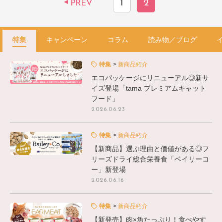
1
2
PREV
特集
キャンペーン
コラム
読み物／ブログ
特集
新商品紹介
エコパッケージにリニューアル◎新サ
イズ登場「tama プレミアムキャット
フード」
2026.06.23
特集
新商品紹介
【新商品】選ぶ理由と価値がある◎フ
リーズドライ総合栄養食「ベイリーコ
ー」新登場
2026.06.16
特集
新商品紹介
【新発売】肉×魚たっぷり！食べやす