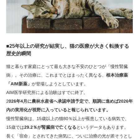
■25年以上の研究が結実し、猫の医療が大きく転換する
歴史的瞬間
猫と暮らす家庭にとって最も大きな不安のひとつが「慢性腎臓
病」。その治療に、これまでとはまったく異なる、
根本治療薬
「AIM新薬」
が登場しようとしています。
AIM医学研究所による治験はすでに終了。
2
026年4月に農林水産省へ承認申請予定で、順調に進めば2026年
内の実用化が視野に入っていると報じられています。
慢性腎臓病は、15歳以上の猫80％以上が罹患している病気で、
15歳では
29.2％が腎臓病で亡くなる
というデータもあります。
長く「宿命」とされてきた病気に、ついに治療の光が差そうとし