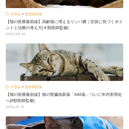
コラム
獣医師監修
【猫の医療最前線】高齢猫に増えるリンパ腫｜症状に気づくポイ
ントと治療の考え方[＃獣医師監修]
2026.02.19
コラム
獣医師監修
【猫の医療最前線】猫の腎臓病新薬「AIM薬」ついに年内実用化
へ[#獣医師監修]
2026.01.15