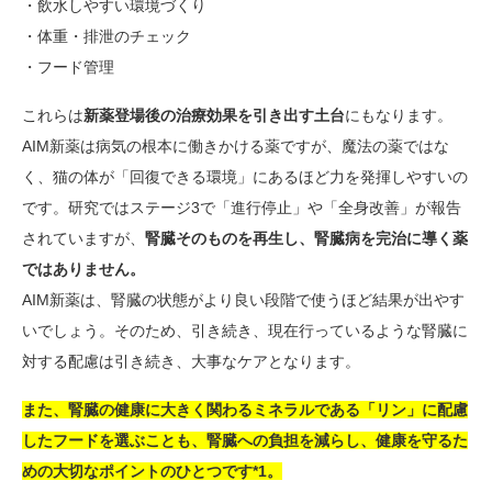
・飲水しやすい環境づくり
・体重・排泄のチェック
・フード管理
これらは
新薬登場後の治療効果を引き出す土台
にもなります。
AIM新薬は病気の根本に働きかける薬ですが、魔法の薬ではな
く、猫の体が「回復できる環境」にあるほど力を発揮しやすいの
です。研究ではステージ3で「進行停止」や「全身改善」が報告
されていますが、
腎臓そのものを再生し、腎臓病を完治に導く薬
ではありません。
AIM新薬は、腎臓の状態がより良い段階で使うほど結果が出やす
いでしょう。そのため、引き続き、現在行っているような腎臓に
対する配慮は引き続き、大事なケアとなります。
また、腎臓の健康に大きく関わるミネラルである「リン」に配慮
したフードを選ぶことも、腎臓への負担を減らし、健康を守るた
めの大切なポイントのひとつです
*1
。