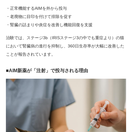
・正常機能するAIMを外から投与
・老廃物に目印を付けて排除を促す
・腎臓の詰まりや炎症を改善し機能回復を支援
治験では、ステージ3b（IRISステージ3の中でも重症より）の猫
において腎臓病の進行を抑制し、360日生存率が大幅に改善した
ことが報告されています。
■AIM新薬が「注射」で投与される理由