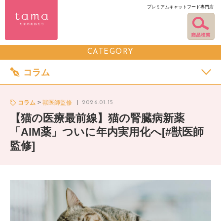
プレミアムキャットフード専門店
CATEGORY
コラム
コラム
獣医師監修
2026.01.15
【猫の医療最前線】猫の腎臓病新薬
「AIM薬」ついに年内実用化へ[#獣医師
監修]