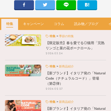
特集
キャンペーン
コラム
読み物／ブログ
特集
季節の特集
【限定販売】春を愛でる◎猫用「完熟
リンゴと菜の花ポークロール」
2026.03.24
特集
新商品紹介
【新ブランド】イタリア発の「Natural
Code（ナチュラルコード）」登場
（第②弾）
2026.02.27
特集
新商品紹介
【新ブランド】イタリア発の「Natural