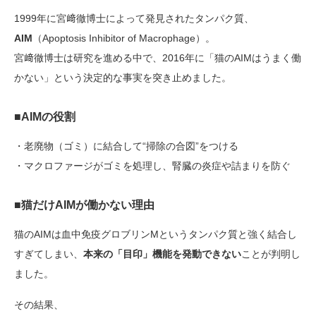
1999年に宮﨑徹博士によって発見されたタンパク質、
AIM
（Apoptosis Inhibitor of Macrophage）。
宮﨑徹博士は研究を進める中で、2016年に「猫のAIMはうまく働
かない」という決定的な事実を突き止めました。
■AIMの役割
・老廃物（ゴミ）に結合して“掃除の合図”をつける
・マクロファージがゴミを処理し、腎臓の炎症や詰まりを防ぐ
■猫だけAIMが働かない理由
猫のAIMは血中免疫グロブリンMというタンパク質と強く結合し
すぎてしまい、
本来の「目印」機能を発動できない
ことが判明し
ました。
その結果、