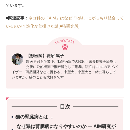
ています。
■関連記事
：
ネコ科の「AIM」はなぜ「IgM」にがっちり結合して
いるのか？進化が仕掛けた謎[#猫研究所]
【獣医師】菱沼 篤子
獣医学部を卒業後、動物病院での臨床・栄養指導を経験し
た後に公的機関で獣医師として勤務。現在はtamaのアドバ
イザー、商品開発などに携わる。中型犬、小型犬と一緒に暮らして
いますが、猫のことも大好きです
目次
猫の腎臓病とは
なぜ猫は腎臓病になりやすいのか ― AIM研究が