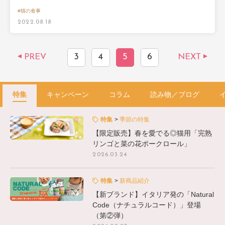
#猫の食事
2022.08.18
3
4
5
6
PREV
NEXT
特集
キャンペーン
コラム
読み物／ブログ
特集
季節の特集
【限定販売】春を愛でる◎猫用「完熟
リンゴと菜の花ポークロール」
2026.03.24
特集
新商品紹介
【新ブランド】イタリア発の「Natural
Code（ナチュラルコード）」登場
（第②弾）