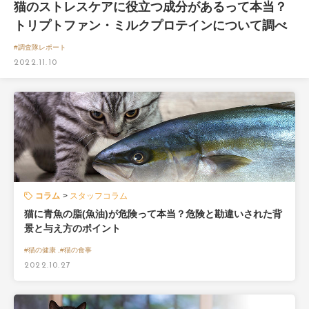
猫のストレスケアに役立つ成分があるって本当？
トリプトファン・ミルクプロテインについて調べ
てみました。[#調査隊レポート]
#調査隊レポート
2022.11.10
コラム
スタッフコラム
猫に青魚の脂(魚油)が危険って本当？危険と勘違いされた背
景と与え方のポイント
#猫の健康 ,#猫の食事
2022.10.27