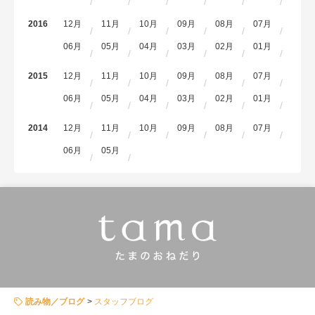
2016
12月
11月
10月
09月
08月
07月
06月
05月
04月
03月
02月
01月
2015
12月
11月
10月
09月
08月
07月
06月
05月
04月
03月
02月
01月
2014
12月
11月
10月
09月
08月
07月
06月
05月
読み物／ブログ
スタッフブログ