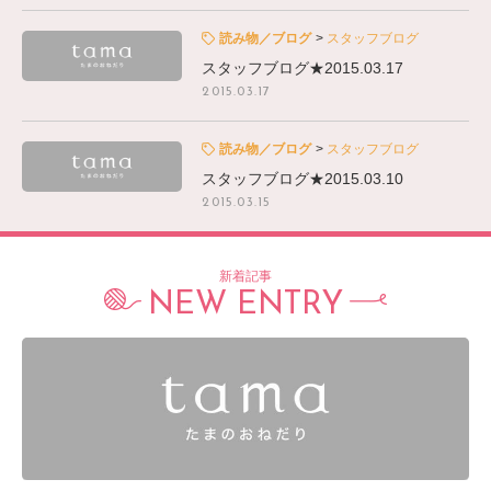
読み物／ブログ
スタッフブログ
スタッフブログ★2015.03.17
2015.03.17
読み物／ブログ
スタッフブログ
スタッフブログ★2015.03.10
2015.03.15
新着記事
NEW ENTRY