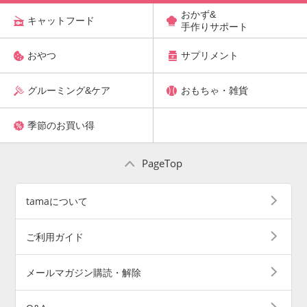
おかず&
キャットフード
手作りサポート
おやつ
サプリメント
グルーミング&ケア
おもちゃ・雑貨
季節のお買い得
PageTop
tamaについて
ご利用ガイド
メールマガジン購読・解除