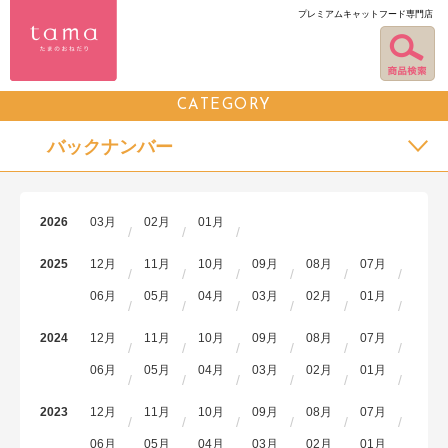
プレミアムキャットフード専門店
CATEGORY
バックナンバー
2026
03月
02月
01月
2025
12月
11月
10月
09月
08月
07月
06月
05月
04月
03月
02月
01月
2024
12月
11月
10月
09月
08月
07月
06月
05月
04月
03月
02月
01月
2023
12月
11月
10月
09月
08月
07月
06月
05月
04月
03月
02月
01月