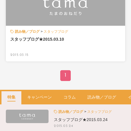
読み物／ブログ
スタッフブログ
スタッフブログ★2015.03.10
2015.03.15
1
特集
キャンペーン
コラム
読み物／ブログ
読み物／ブログ
スタッフブログ
スタッフブログ★2015.03.24
2015.03.24