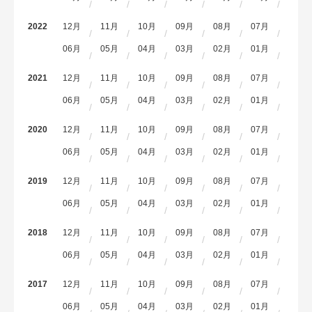
2022
12月
11月
10月
09月
08月
07月
06月
05月
04月
03月
02月
01月
2021
12月
11月
10月
09月
08月
07月
06月
05月
04月
03月
02月
01月
2020
12月
11月
10月
09月
08月
07月
06月
05月
04月
03月
02月
01月
2019
12月
11月
10月
09月
08月
07月
06月
05月
04月
03月
02月
01月
2018
12月
11月
10月
09月
08月
07月
06月
05月
04月
03月
02月
01月
2017
12月
11月
10月
09月
08月
07月
06月
05月
04月
03月
02月
01月