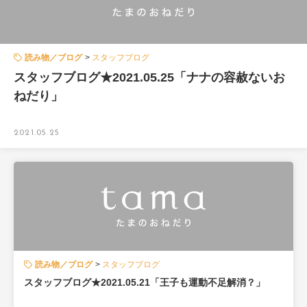
読み物／ブログ
スタッフブログ
スタッフブログ★2021.05.25「ナナの容赦ないお
ねだり」
2021.05.25
読み物／ブログ
スタッフブログ
スタッフブログ★2021.05.21「王子も運動不足解消？」