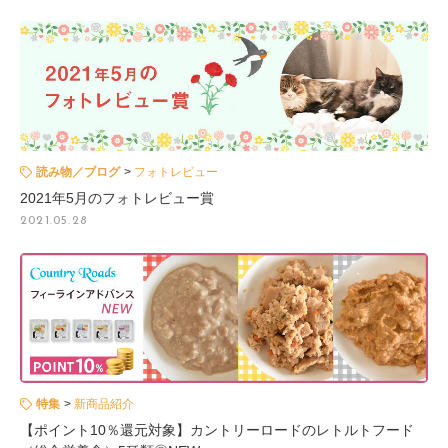
読み物／ブログ
フォトレビュー
2021年5月のフォトレビュー賞
2021.05.28
特集
新商品紹介
【ポイント10％還元対象】カントリーロードのレトルトフード