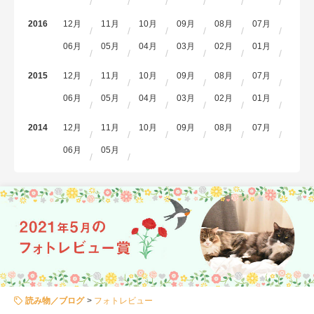
2016
12月
11月
10月
09月
08月
07月
06月
05月
04月
03月
02月
01月
2015
12月
11月
10月
09月
08月
07月
06月
05月
04月
03月
02月
01月
2014
12月
11月
10月
09月
08月
07月
06月
05月
読み物／ブログ
フォトレビュー