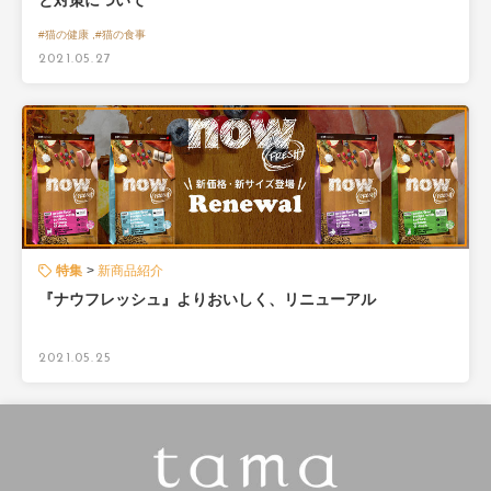
と対策について
#猫の健康 ,#猫の食事
2021.05.27
特集
新商品紹介
『ナウフレッシュ』よりおいしく、リニューアル
2021.05.25