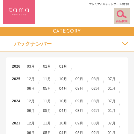
プレミアムキャットフード専門店
CATEGORY
バックナンバー
2026
03月
02月
01月
2025
12月
11月
10月
09月
08月
07月
06月
05月
04月
03月
02月
01月
2024
12月
11月
10月
09月
08月
07月
06月
05月
04月
03月
02月
01月
2023
12月
11月
10月
09月
08月
07月
06月
05月
04月
03月
02月
01月