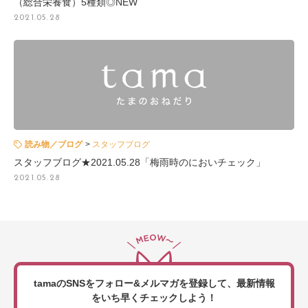
（総合栄養食）5種類◎NEW
2021.05.28
読み物／ブログ
スタッフブログ
スタッフブログ★2021.05.28「梅雨時のにおいチェック」
2021.05.28
tamaのSNSをフォロー&メルマガを登録して、
最新情報
をいち早くチェックしよう！