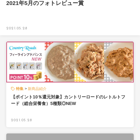
2021年5月のフォトレビュー賞
2021.05.28
特集
新商品紹介
【ポイント10％還元対象】カントリーロードのレトルトフ
ード（総合栄養食）5種類◎NEW
2021.05.28