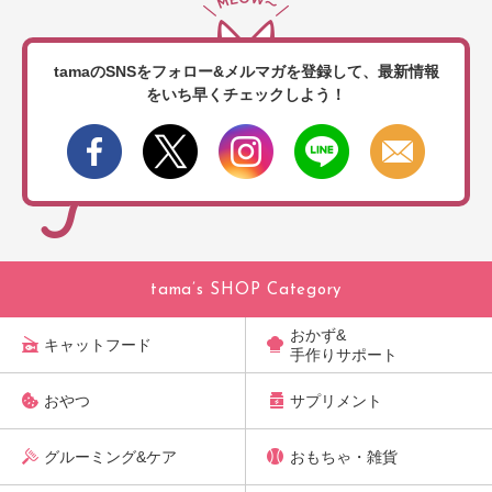
tamaのSNSをフォロー&メルマガを登録して、
最新情報
をいち早くチェックしよう！
tama’s SHOP Category
おかず&
キャットフード
手作りサポート
おやつ
サプリメント
グルーミング&ケア
おもちゃ・雑貨