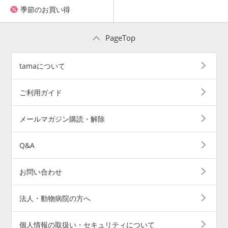
季節のお買い得
PageTop
tamaについて
ご利用ガイド
メールマガジン購読・解除
Q&A
お問い合わせ
法人・動物病院の方へ
個人情報の取扱い・セキュリティについて