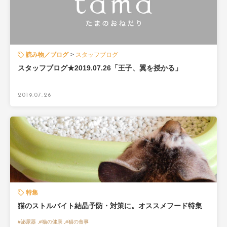
読み物／ブログ
スタッフブログ
スタッフブログ★2019.07.26「王子、翼を授かる」
2019.07.26
特集
猫のストルバイト結晶予防・対策に。オススメフード特集
#泌尿器 ,#猫の健康 ,#猫の食事