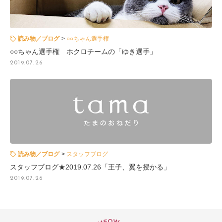
読み物／ブログ
○○ちゃん選手権
○○ちゃん選手権 ホクロチームの「ゆき選手」
2019.07.26
読み物／ブログ
スタッフブログ
スタッフブログ★2019.07.26「王子、翼を授かる」
2019.07.26