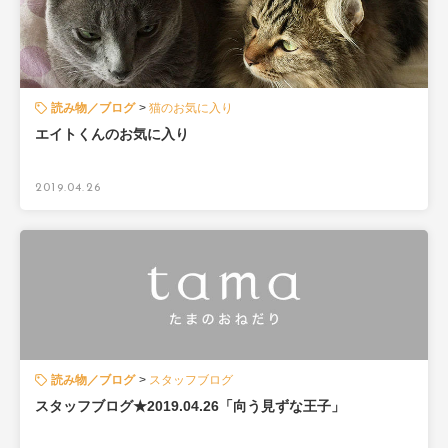
読み物／ブログ
猫のお気に入り
エイトくんのお気に入り
2019.04.26
読み物／ブログ
スタッフブログ
スタッフブログ★2019.04.26「向う見ずな王子」