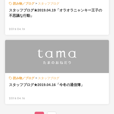
読み物／ブログ
スタッフブログ
スタッフブログ★2019.04.19「オラオラニャンキー王子の
不思議な行動」
2019.04.19
読み物／ブログ
スタッフブログ
スタッフブログ★2019.04.16「今冬の通信簿」
2019.04.16