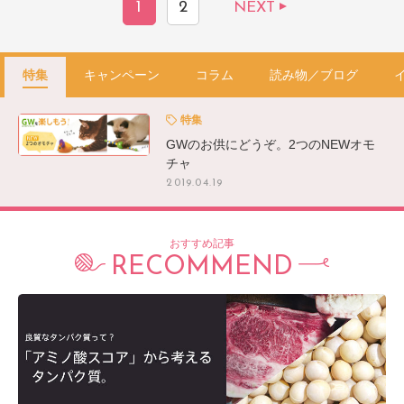
1
2
NEXT
特集
キャンペーン
コラム
読み物／ブログ
特集
GWのお供にどうぞ。2つのNEWオモ
チャ
2019.04.19
おすすめ記事
RECOMMEND