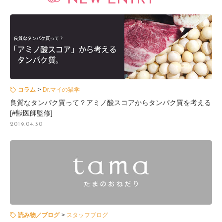
コラム
Dr.マイの猫学
良質なタンパク質って？アミノ酸スコアからタンパク質を考える
[#獣医師監修]
2019.04.30
読み物／ブログ
スタッフブログ