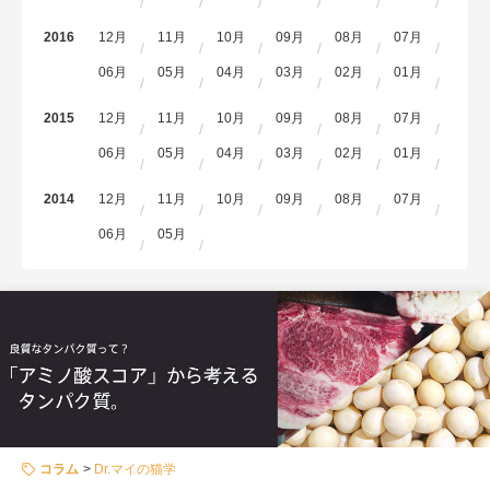
2016
12月
11月
10月
09月
08月
07月
06月
05月
04月
03月
02月
01月
2015
12月
11月
10月
09月
08月
07月
06月
05月
04月
03月
02月
01月
2014
12月
11月
10月
09月
08月
07月
06月
05月
コラム
Dr.マイの猫学