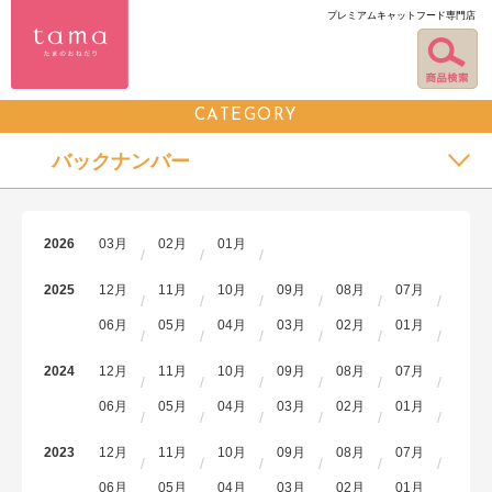
プレミアムキャットフード専門店
CATEGORY
バックナンバー
2026
03月
02月
01月
2025
12月
11月
10月
09月
08月
07月
06月
05月
04月
03月
02月
01月
2024
12月
11月
10月
09月
08月
07月
06月
05月
04月
03月
02月
01月
2023
12月
11月
10月
09月
08月
07月
06月
05月
04月
03月
02月
01月