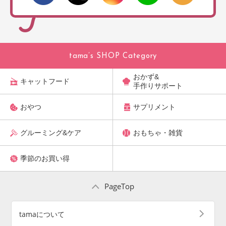
tama’s SHOP Category
おかず&
キャットフード
手作りサポート
おやつ
サプリメント
グルーミング&ケア
おもちゃ・雑貨
季節のお買い得
PageTop
tamaについて