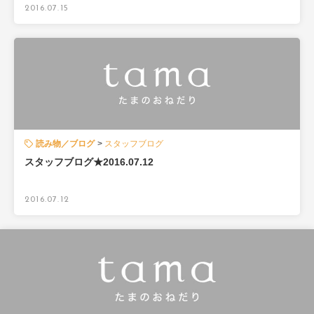
2016.07.15
読み物／ブログ
スタッフブログ
スタッフブログ★2016.07.12
2016.07.12