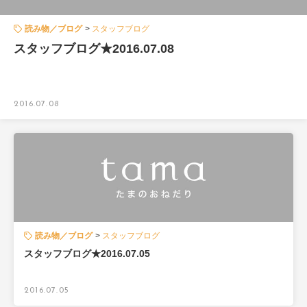
読み物／ブログ
スタッフブログ
スタッフブログ★2016.07.08
2016.07.08
読み物／ブログ
スタッフブログ
スタッフブログ★2016.07.05
2016.07.05