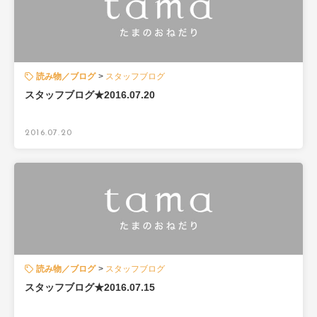
読み物／ブログ
スタッフブログ
スタッフブログ★2016.07.20
2016.07.20
読み物／ブログ
スタッフブログ
スタッフブログ★2016.07.15