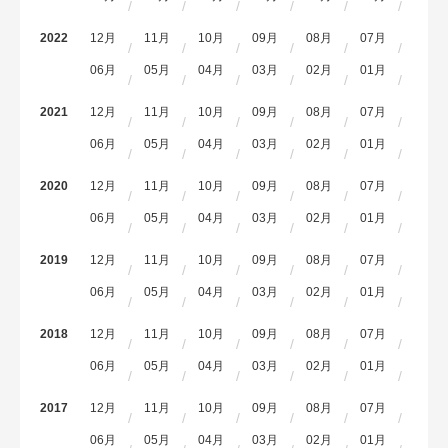
2022
12月
11月
10月
09月
08月
07月
06月
05月
04月
03月
02月
01月
2021
12月
11月
10月
09月
08月
07月
06月
05月
04月
03月
02月
01月
2020
12月
11月
10月
09月
08月
07月
06月
05月
04月
03月
02月
01月
2019
12月
11月
10月
09月
08月
07月
06月
05月
04月
03月
02月
01月
2018
12月
11月
10月
09月
08月
07月
06月
05月
04月
03月
02月
01月
2017
12月
11月
10月
09月
08月
07月
06月
05月
04月
03月
02月
01月