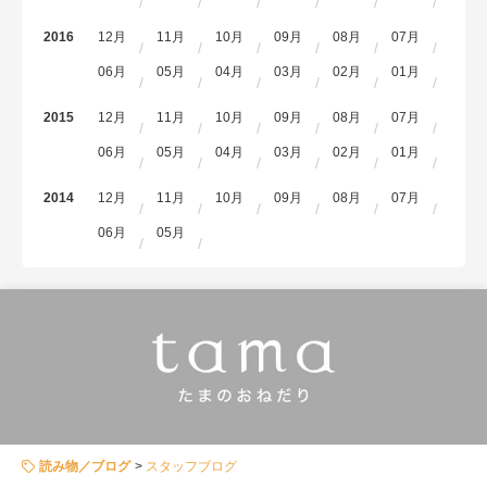
2016
12月
11月
10月
09月
08月
07月
06月
05月
04月
03月
02月
01月
2015
12月
11月
10月
09月
08月
07月
06月
05月
04月
03月
02月
01月
2014
12月
11月
10月
09月
08月
07月
06月
05月
読み物／ブログ
スタッフブログ