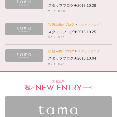
スタッフブログ★2016.10.28
2016.10.28
読み物／ブログ
スタッフブログ
スタッフブログ★2016.10.25
2016.10.25
読み物／ブログ
スタッフブログ
スタッフブログ★2016.10.04
2016.10.24
新着記事
NEW ENTRY