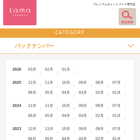
プレミアムキャットフード専門店
CATEGORY
バックナンバー
2026
03月
02月
01月
2025
12月
11月
10月
09月
08月
07月
06月
05月
04月
03月
02月
01月
2024
12月
11月
10月
09月
08月
07月
06月
05月
04月
03月
02月
01月
2023
12月
11月
10月
09月
08月
07月
06月
05月
04月
03月
02月
01月