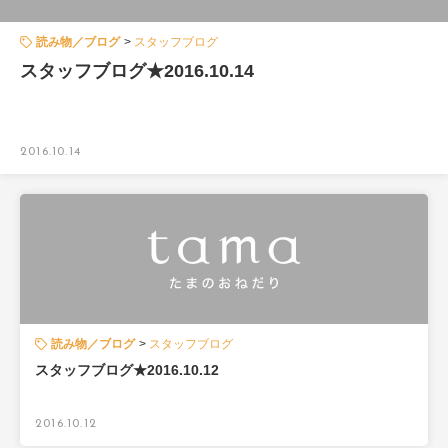
読み物／ブログ
スタッフブログ
スタッフブログ★2016.10.14
2016.10.14
読み物／ブログ
スタッフブログ
スタッフブログ★2016.10.12
2016.10.12