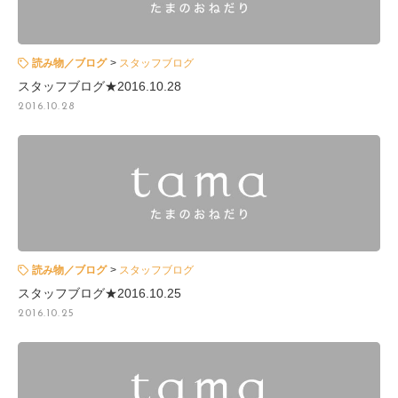
読み物／ブログ
スタッフブログ
スタッフブログ★2016.10.28
2016.10.28
読み物／ブログ
スタッフブログ
スタッフブログ★2016.10.25
2016.10.25