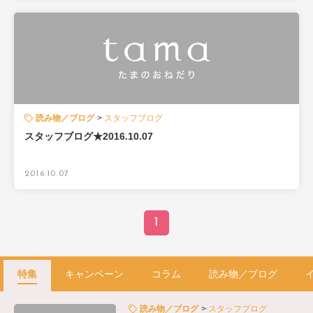
読み物／ブログ
スタッフブログ
スタッフブログ★2016.10.07
2016.10.07
1
特集
キャンペーン
コラム
読み物／ブログ
読み物／ブログ
スタッフブログ