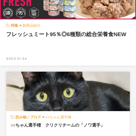
特集
新商品紹介
フレッシュミート95％◎6種類の総合栄養食NEW
2020.01.24
読み物／ブログ
○○ちゃん選手権
○○ちゃん選手権 クリクリチームの「ノワ選手」