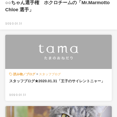
○○ちゃん選手権 ホクロチームの「Mr.Marmotto
Chloe 選手」
2020.01.31
読み物／ブログ
スタッフブログ
スタッフブログ★2020.01.31「王子のサイレントニャー」
2020.01.31