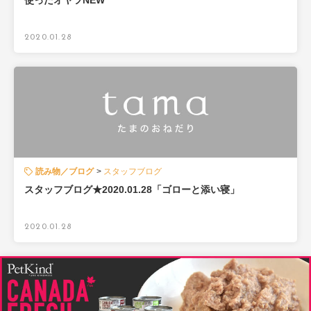
使ったオヤツNEW
2020.01.28
読み物／ブログ
スタッフブログ
スタッフブログ★2020.01.28「ゴローと添い寝」
2020.01.28