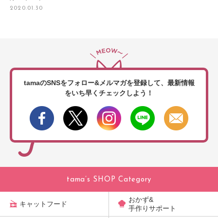
2020.01.30
tamaのSNSをフォロー&メルマガを登録して、
最新情報
をいち早くチェックしよう！
tama’s SHOP Category
おかず&
キャットフード
手作りサポート