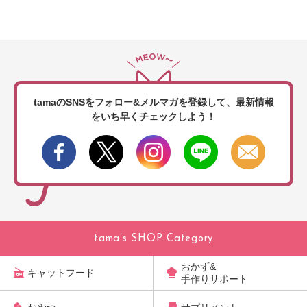
tamaのSNSをフォロー&メルマガを登録して、
最新情報
をいち早くチェックしよう！
tama’s SHOP Category
おかず&
キャットフード
手作りサポート