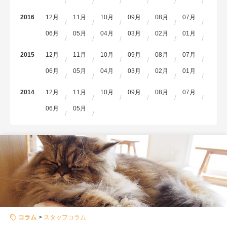
2016
12月
11月
10月
09月
08月
07月
06月
05月
04月
03月
02月
01月
2015
12月
11月
10月
09月
08月
07月
06月
05月
04月
03月
02月
01月
2014
12月
11月
10月
09月
08月
07月
06月
05月
コラム
スタッフコラム