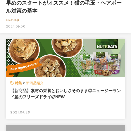
早めのスタートがオススメ！猫の毛玉・ヘアボー
ル対策の基本
#猫の食事
2021.09.30
特集
新商品紹介
【新商品】素材の栄養とおいしさそのまま◎ニュージーラン
ド産のフリーズドライ◎NEW
2021.09.28