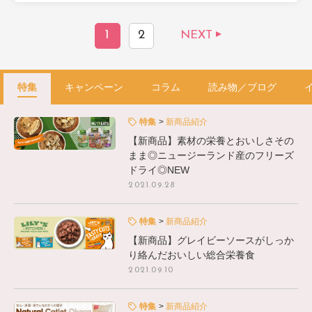
1
2
NEXT
特集
キャンペーン
コラム
読み物／ブログ
特集
新商品紹介
【新商品】素材の栄養とおいしさその
まま◎ニュージーランド産のフリーズ
ドライ◎NEW
2021.09.28
特集
新商品紹介
【新商品】グレイビーソースがしっか
り絡んだおいしい総合栄養食
2021.09.10
特集
新商品紹介