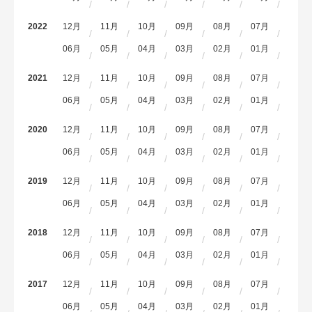
2022
12月
11月
10月
09月
08月
07月
06月
05月
04月
03月
02月
01月
2021
12月
11月
10月
09月
08月
07月
06月
05月
04月
03月
02月
01月
2020
12月
11月
10月
09月
08月
07月
06月
05月
04月
03月
02月
01月
2019
12月
11月
10月
09月
08月
07月
06月
05月
04月
03月
02月
01月
2018
12月
11月
10月
09月
08月
07月
06月
05月
04月
03月
02月
01月
2017
12月
11月
10月
09月
08月
07月
06月
05月
04月
03月
02月
01月