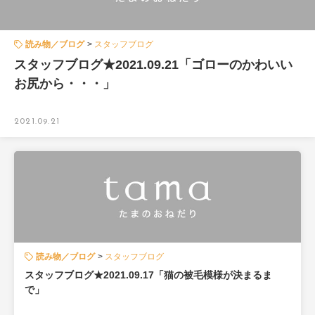
読み物／ブログ
スタッフブログ
スタッフブログ★2021.09.21「ゴローのかわいい
お尻から・・・」
2021.09.21
読み物／ブログ
スタッフブログ
スタッフブログ★2021.09.17「猫の被毛模様が決まるま
で」