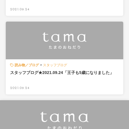
2021.09.24
読み物／ブログ
スタッフブログ
スタッフブログ★2021.09.24「王子も5歳になりました」
2021.09.24