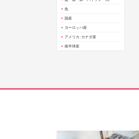
魚
国産
ヨーロッパ産
アメリカ･カナダ産
南半球産