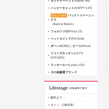
ネイチャーベット
(Nature Vet)
ハッピーキャット
(HAPPY CAT)
バックトゥベーシッ
ポイント10％
クス
（Back to Basics）
フォルツァ10
(Forza 10)
ペットカインド
(Pet Kind)
ボーン
(BONE)／
ピース
(Piece)
リリーズキッチン
(LILY'S
KITCHEN)
ラッキールー
(Lucky LOU)
その他厳選ブランド
離乳まで
キトン（1歳未満）