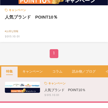
キャンペーン
人気ブランド POINT10％
#お得な情報
2015.10.01
1
特集
キャンペーン
コラム
読み物／ブログ
キャンペーン
人気ブランド POINT10％
2015.10.01