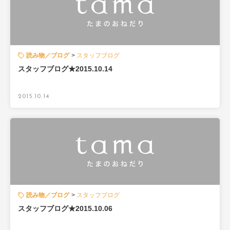
読み物／ブログ
スタッフブログ
スタッフブログ★2015.10.14
2015.10.14
読み物／ブログ
スタッフブログ
スタッフブログ★2015.10.06