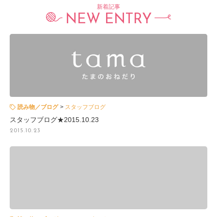
新着記事
NEW ENTRY
読み物／ブログ
スタッフブログ
スタッフブログ★2015.10.23
2015.10.23