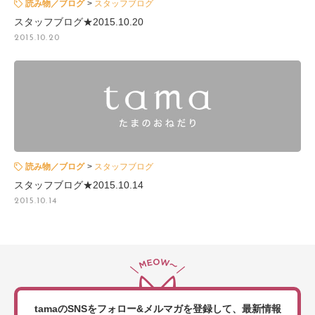
読み物／ブログ
スタッフブログ
スタッフブログ★2015.10.20
2015.10.20
読み物／ブログ
スタッフブログ
スタッフブログ★2015.10.14
2015.10.14
tamaのSNSをフォロー&メルマガを登録して、
最新情報