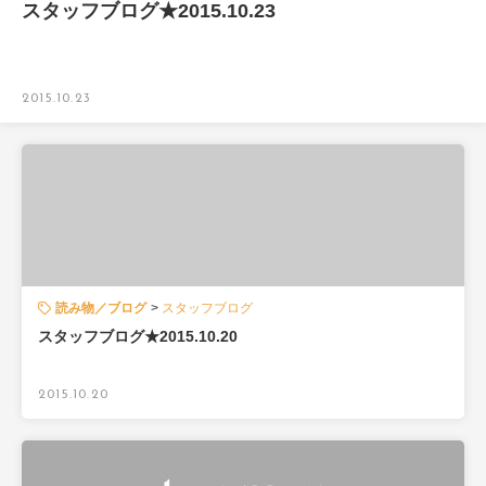
スタッフブログ★2015.10.23
2015.10.23
読み物／ブログ
スタッフブログ
スタッフブログ★2015.10.20
2015.10.20