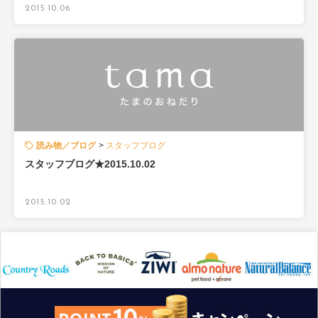
2015.10.06
読み物／ブログ
スタッフブログ
スタッフブログ★2015.10.02
2015.10.02