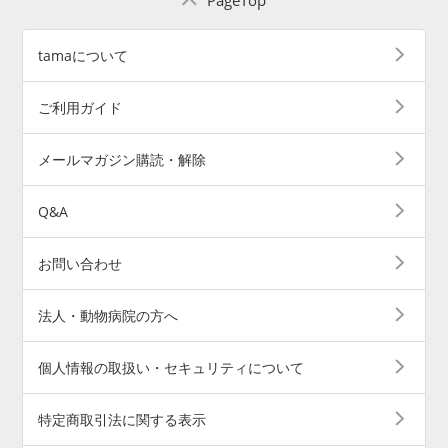
PageTop
tamaについて
ご利用ガイド
メールマガジン購読・解除
Q&A
お問い合わせ
法人・動物病院の方へ
個人情報の取扱い・セキュリティについて
特定商取引法に関する表示