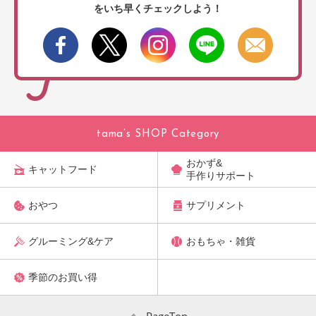
をいち早くチェックしよう！
tama’s SHOP Category
おかず&
キャットフード
手作りサポート
おやつ
サプリメント
グルーミング&ケア
おもちゃ・雑貨
季節のお買い得