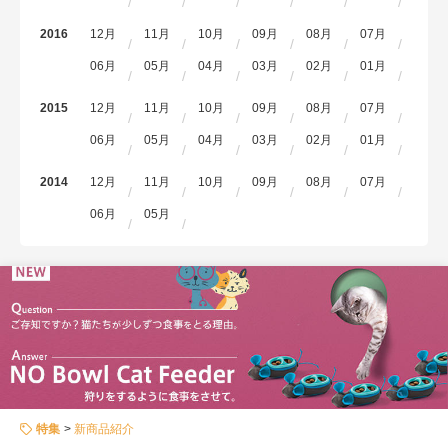
2016
12月
11月
10月
09月
08月
07月
06月
05月
04月
03月
02月
01月
2015
12月
11月
10月
09月
08月
07月
06月
05月
04月
03月
02月
01月
2014
12月
11月
10月
09月
08月
07月
06月
05月
特集
新商品紹介