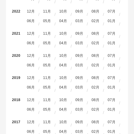
2022
12月
11月
10月
09月
08月
07月
06月
05月
04月
03月
02月
01月
2021
12月
11月
10月
09月
08月
07月
06月
05月
04月
03月
02月
01月
2020
12月
11月
10月
09月
08月
07月
06月
05月
04月
03月
02月
01月
2019
12月
11月
10月
09月
08月
07月
06月
05月
04月
03月
02月
01月
2018
12月
11月
10月
09月
08月
07月
06月
05月
04月
03月
02月
01月
2017
12月
11月
10月
09月
08月
07月
06月
05月
04月
03月
02月
01月