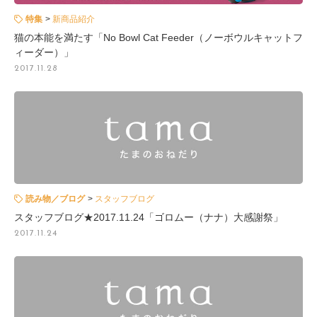
特集
新商品紹介
猫の本能を満たす「No Bowl Cat Feeder（ノーボウルキャットフ
ィーダー）」
2017.11.28
読み物／ブログ
スタッフブログ
スタッフブログ★2017.11.24「ゴロムー（ナナ）大感謝祭」
2017.11.24