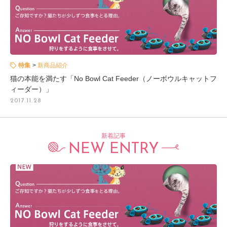
特集
新商品紹介
猫の本能を満たす「No Bowl Cat Feeder（ノーボウルキャットフ
ィーダー）」
2017.11.28
新着記事
NEW ENTRY