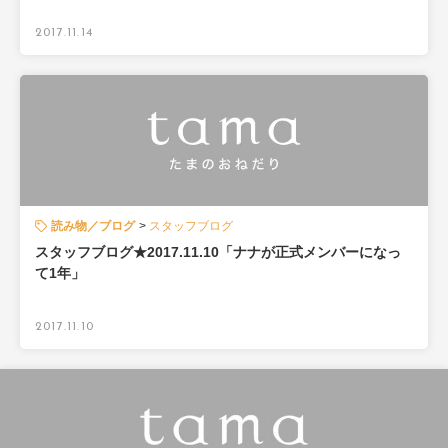
2017.11.14
読み物／ブログ
スタッフブログ
スタッフブログ★2017.11.10「ナナが正式メンバーになっ
て1年」
2017.11.10