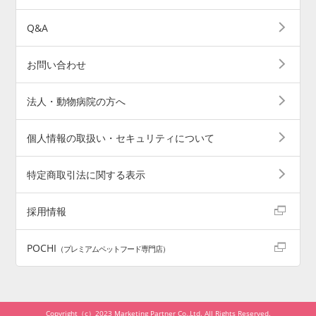
Q&A
お問い合わせ
法人・動物病院の方へ
個人情報の取扱い・セキュリティについて
特定商取引法に関する表示
採用情報
POCHI
（プレミアムペットフード専門店）
Copyright（c）2023 Marketing Partner Co.,Ltd. All Rights Reserved.