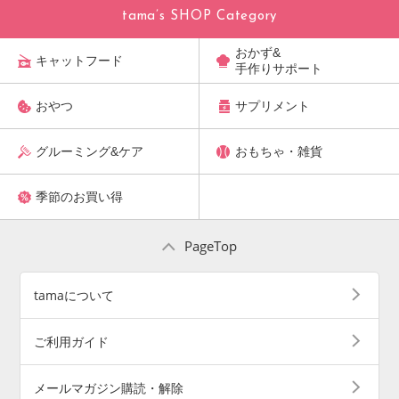
tama’s SHOP Category
おかず&
キャットフード
手作りサポート
おやつ
サプリメント
グルーミング&ケア
おもちゃ・雑貨
季節のお買い得
PageTop
tamaについて
ご利用ガイド
メールマガジン購読・解除