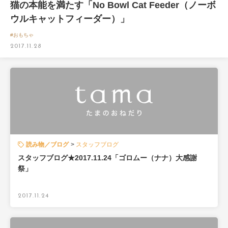
猫の本能を満たす「No Bowl Cat Feeder（ノーボ
ウルキャットフィーダー）」
#おもちゃ
2017.11.28
読み物／ブログ
スタッフブログ
スタッフブログ★2017.11.24「ゴロムー（ナナ）大感謝
祭」
2017.11.24