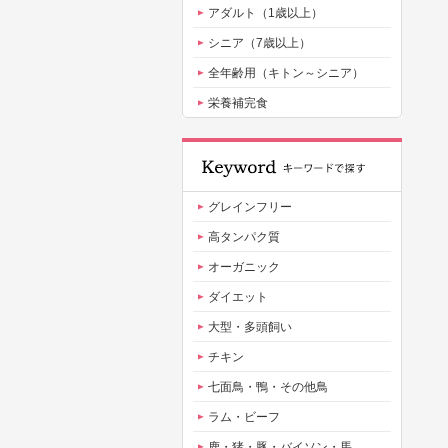
アダルト（1歳以上）
シニア（7歳以上）
全年齢用（キトン～シニア）
栄養補完食
グレインフリー
高タンパク質
オーガニック
ダイエット
大型・多頭飼い
チキン
七面鳥・鴨・その他鳥
ラム・ビーフ
鹿・猪・豚・バイソン・馬