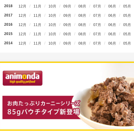
2018
12月
11月
10月
09月
08月
07月
06月
05月
2017
12月
11月
10月
09月
08月
07月
06月
05月
2016
12月
11月
10月
09月
08月
07月
06月
05月
2015
12月
11月
10月
09月
08月
07月
06月
05月
2014
12月
11月
10月
09月
08月
07月
06月
05月