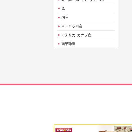
魚
国産
ヨーロッパ産
アメリカ･カナダ産
南半球産