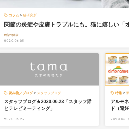
コラム
猫研究所
関節の炎症や皮膚トラブルにも。猫に嬉しい「オ
#猫の健康
2020.06.25
読み物／ブログ
スタッフブログ
特集
スタッフブログ★2020.06.23「スタッフ猫
アルモネ
とテレビミーティング」
ド（避妊
2020.06.23
2020.06.1