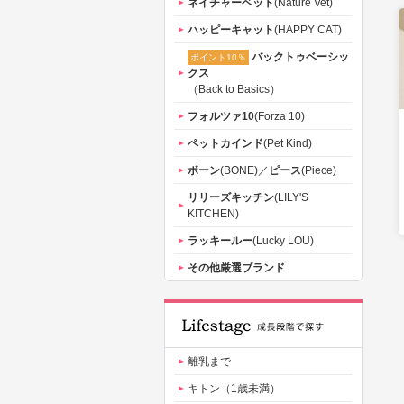
ネイチャーベット
(Nature Vet)
ハッピーキャット
(HAPPY CAT)
バックトゥベーシッ
ポイント10％
クス
（Back to Basics）
フォルツァ10
(Forza 10)
ペットカインド
(Pet Kind)
ボーン
(BONE)／
ピース
(Piece)
リリーズキッチン
(LILY'S
KITCHEN)
ラッキールー
(Lucky LOU)
その他厳選ブランド
離乳まで
キトン（1歳未満）