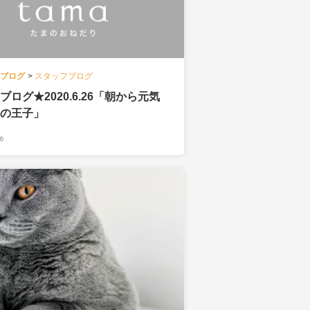
ブログ
スタッフブログ
ブログ★2020.6.26「朝から元気
の王子」
6