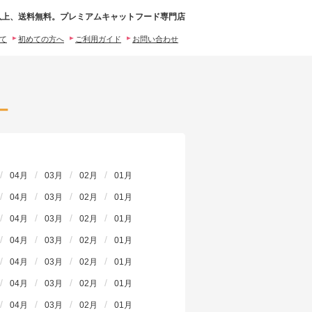
0円以上、送料無料。プレミアムキャットフード専門店
いて
初めての方へ
ご利用ガイド
お問い合わせ
ー
04月
03月
02月
01月
04月
03月
02月
01月
04月
03月
02月
01月
04月
03月
02月
01月
04月
03月
02月
01月
04月
03月
02月
01月
04月
03月
02月
01月