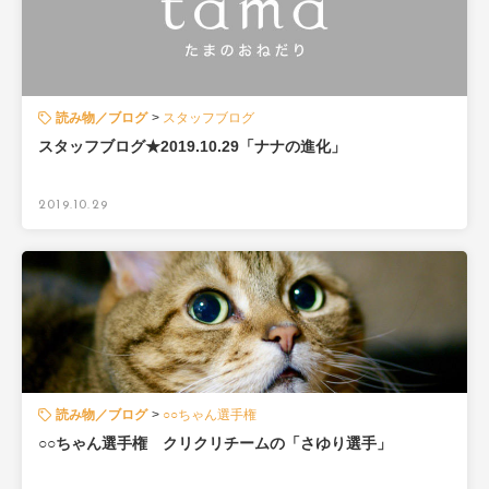
読み物／ブログ
スタッフブログ
スタッフブログ★2019.10.29「ナナの進化」
2019.10.29
読み物／ブログ
○○ちゃん選手権
○○ちゃん選手権 クリクリチームの「さゆり選手」