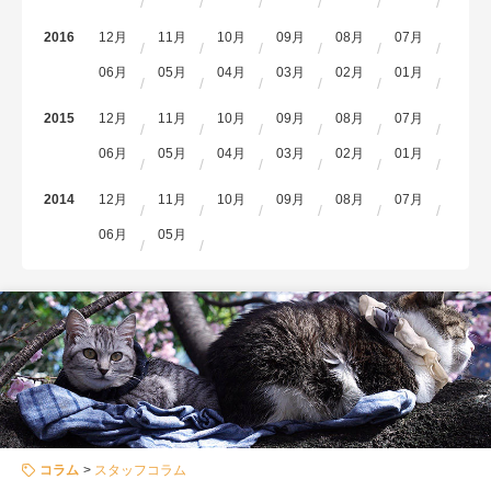
2016
12月
11月
10月
09月
08月
07月
06月
05月
04月
03月
02月
01月
2015
12月
11月
10月
09月
08月
07月
06月
05月
04月
03月
02月
01月
2014
12月
11月
10月
09月
08月
07月
06月
05月
コラム
スタッフコラム