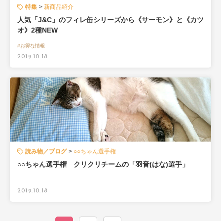
特集
新商品紹介
人気「J&C」のフィレ缶シリーズから《サーモン》と《カツ
オ》2種NEW
#お得な情報
2019.10.18
読み物／ブログ
○○ちゃん選手権
○○ちゃん選手権 クリクリチームの「羽音(はな)選手」
2019.10.18