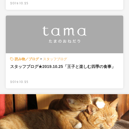
2019.10.25
読み物／ブログ
スタッフブログ
スタッフブログ★2019.10.25「王子と楽しむ四季の食事」
2019.10.25