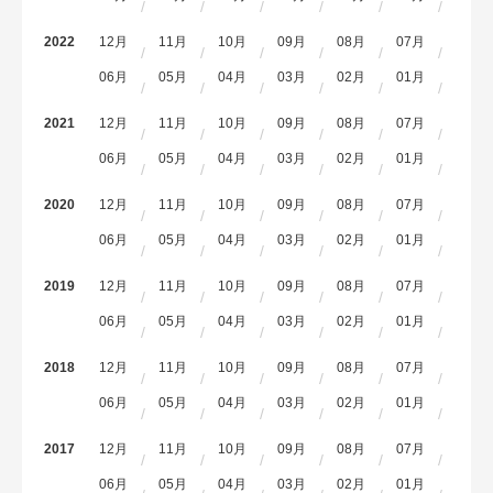
2022
12月
11月
10月
09月
08月
07月
06月
05月
04月
03月
02月
01月
2021
12月
11月
10月
09月
08月
07月
06月
05月
04月
03月
02月
01月
2020
12月
11月
10月
09月
08月
07月
06月
05月
04月
03月
02月
01月
2019
12月
11月
10月
09月
08月
07月
06月
05月
04月
03月
02月
01月
2018
12月
11月
10月
09月
08月
07月
06月
05月
04月
03月
02月
01月
2017
12月
11月
10月
09月
08月
07月
06月
05月
04月
03月
02月
01月