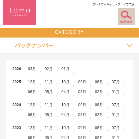
プレミアムキャットフード専門店
CATEGORY
バックナンバー
2026
03月
02月
01月
2025
12月
11月
10月
09月
08月
07月
06月
05月
04月
03月
02月
01月
2024
12月
11月
10月
09月
08月
07月
06月
05月
04月
03月
02月
01月
2023
12月
11月
10月
09月
08月
07月
06月
05月
04月
03月
02月
01月