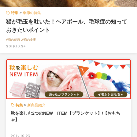
特集
季節の特集
猫が毛玉を吐いた！ヘアボール、毛球症の知って
おきたいポイント
#猫の健康 ,#猫の食事
2019.10.24
特集
新商品紹介
秋を楽しむ2つのNEW ITEM【ブランケット】/【おもち
ゃ】
2019.10.23