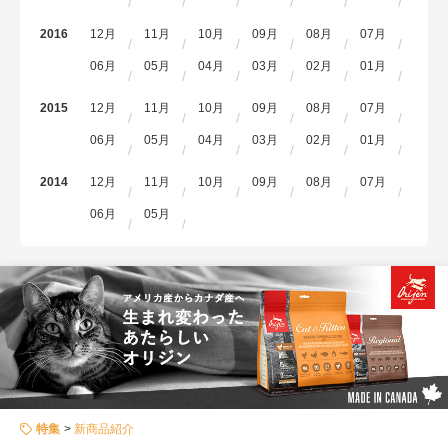
2016
12月
11月
10月
09月
08月
07月
06月
05月
04月
03月
02月
01月
2015
12月
11月
10月
09月
08月
07月
06月
05月
04月
03月
02月
01月
2014
12月
11月
10月
09月
08月
07月
06月
05月
特集
新商品紹介