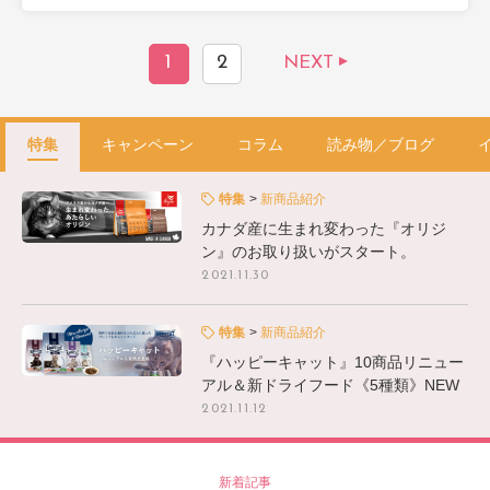
1
2
NEXT
特集
キャンペーン
コラム
読み物／ブログ
特集
新商品紹介
カナダ産に生まれ変わった『オリジ
ン』のお取り扱いがスタート。
2021.11.30
特集
新商品紹介
『ハッピーキャット』10商品リニュー
アル＆新ドライフード《5種類》NEW
2021.11.12
新着記事