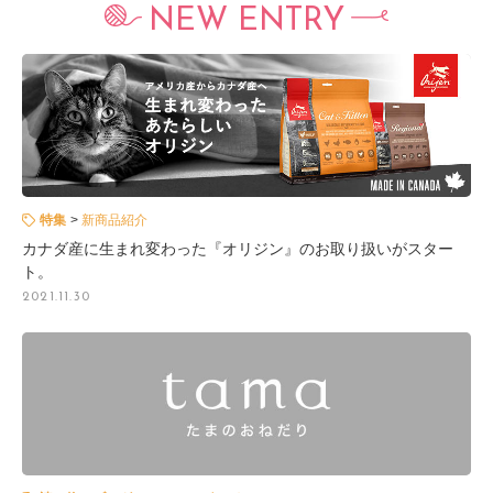
NEW ENTRY
特集
新商品紹介
カナダ産に生まれ変わった『オリジン』のお取り扱いがスター
ト。
2021.11.30