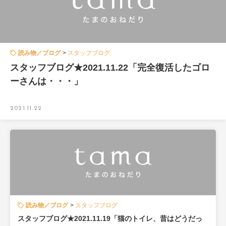
読み物／ブログ
スタッフブログ
スタッフブログ★2021.11.22「完全復活したゴロ
ーさんは・・・」
2021.11.22
読み物／ブログ
スタッフブログ
スタッフブログ★2021.11.19「猫のトイレ、昔はどうだっ