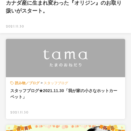
カナダ産に生まれ変わった『オリジン』のお取り
扱いがスタート。
2021.11.30
読み物／ブログ
スタッフブログ
スタッフブログ★2021.11.30「我が家の小さなホットカー
ペット」
2021.11.30