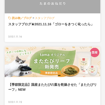
読み物／ブログ
スタッフブログ
スタッフブログ★2021.11.16「ゴローをきつく叱ったら」
2021.11.16
【季節限定品】国産またたびの葉を乾燥させた「またたびリ
ーフ」NEW
2021.11.12