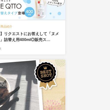
新商品紹介
】リクエストにお答えして「ヌメ
」詰替え用400ml◎販売ス…
5