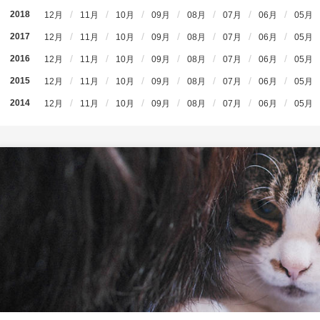
2018
12月
11月
10月
09月
08月
07月
06月
05月
2017
12月
11月
10月
09月
08月
07月
06月
05月
2016
12月
11月
10月
09月
08月
07月
06月
05月
2015
12月
11月
10月
09月
08月
07月
06月
05月
2014
12月
11月
10月
09月
08月
07月
06月
05月