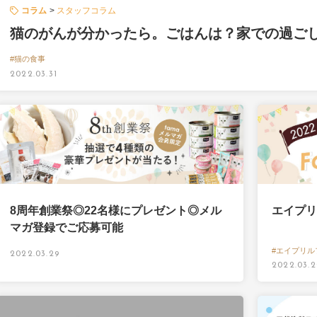
コラム
スタッフコラム
猫のがんが分かったら。ごはんは？家での過ご
と…
#猫の食事
2022.03.31
8周年創業祭◎22名様にプレゼント◎メル
エイプリ
マガ登録でご応募可能
#エイプリル
2022.03.29
2022.03.2