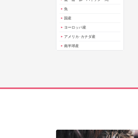
魚
国産
ヨーロッパ産
アメリカ･カナダ産
南半球産