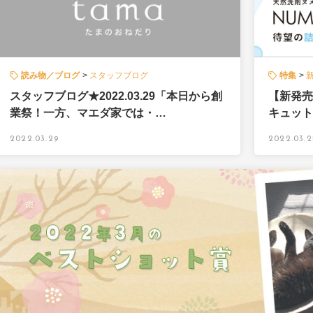
読み物／ブログ
スタッフブログ
特集
スタッフブログ★2022.03.29「本日から創
【新発売
業祭！一方、マエダ家では・…
キュット
2022.03.29
2022.03.2