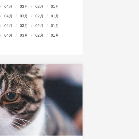
04月
03月
02月
01月
04月
03月
02月
01月
04月
03月
02月
01月
04月
03月
02月
01月