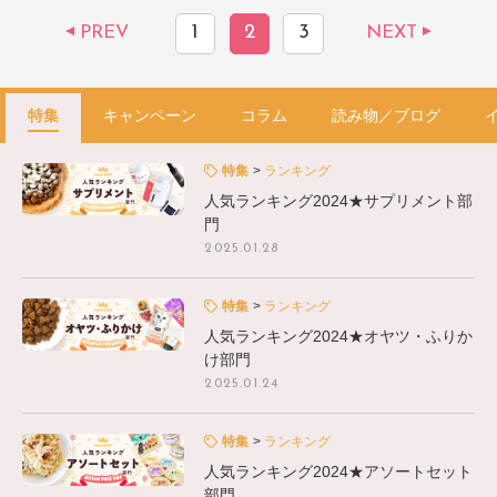
1
2
3
PREV
NEXT
特集
キャンペーン
コラム
読み物／ブログ
特集
ランキング
人気ランキング2024★サプリメント部
門
2025.01.28
特集
ランキング
人気ランキング2024★オヤツ・ふりか
け部門
2025.01.24
特集
ランキング
人気ランキング2024★アソートセット
部門