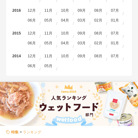
2016
12月
11月
10月
09月
08月
07月
06月
05月
04月
03月
02月
01月
2015
12月
11月
10月
09月
08月
07月
06月
05月
04月
03月
02月
01月
2014
12月
11月
10月
09月
08月
07月
06月
05月
特集
ランキング