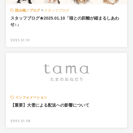
読み物／ブログ
スタッフブログ
スタッフブログ★2025.01.10「猫との距離が縮まるしあわ
せ♪」
2025.01.10
インフォメーション
【重要】大雪による配送への影響について
2025.01.08