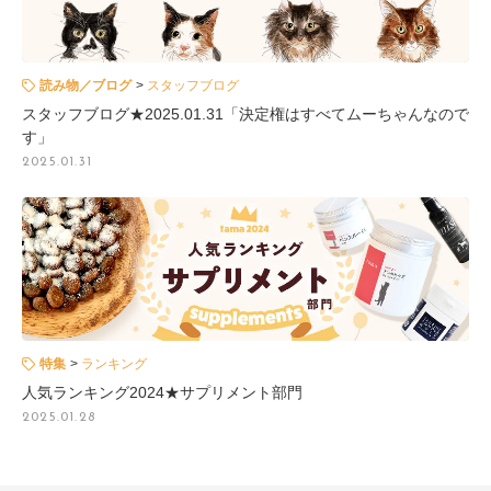
読み物／ブログ
スタッフブログ
スタッフブログ★2025.01.31「決定権はすべてムーちゃんなので
す」
2025.01.31
特集
ランキング
人気ランキング2024★サプリメント部門
2025.01.28