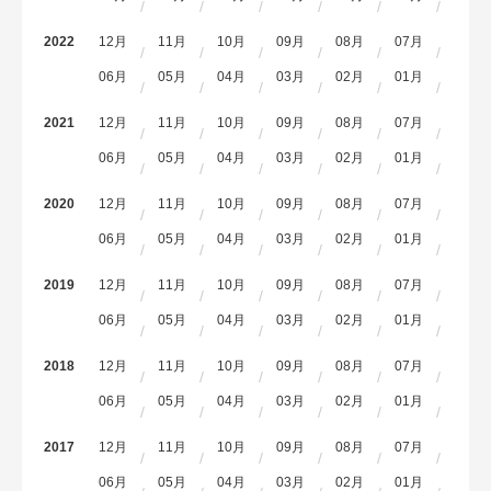
2022
12月
11月
10月
09月
08月
07月
06月
05月
04月
03月
02月
01月
2021
12月
11月
10月
09月
08月
07月
06月
05月
04月
03月
02月
01月
2020
12月
11月
10月
09月
08月
07月
06月
05月
04月
03月
02月
01月
2019
12月
11月
10月
09月
08月
07月
06月
05月
04月
03月
02月
01月
2018
12月
11月
10月
09月
08月
07月
06月
05月
04月
03月
02月
01月
2017
12月
11月
10月
09月
08月
07月
06月
05月
04月
03月
02月
01月