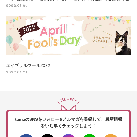
2022.03.29
エイプリルフール2022
2022.03.29
tamaのSNSをフォロー&メルマガを登録して、
最新情報
をいち早くチェックしよう！