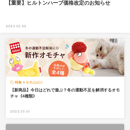
【重要】ヒルトンハーブ価格改定のお知らせ
2022.03.02
特集
新商品紹介
【新商品】今日はどれで遊ぶ？冬の運動不足を解消するオモ
チャ《4種類》
2022.03.01