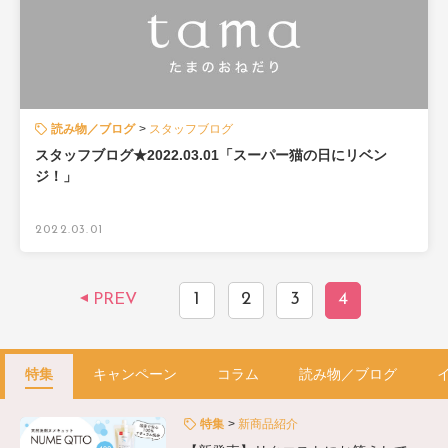
読み物／ブログ
スタッフブログ
スタッフブログ★2022.03.01「スーパー猫の日にリベン
ジ！」
2022.03.01
1
2
3
4
PREV
特集
キャンペーン
コラム
読み物／ブログ
特集
新商品紹介