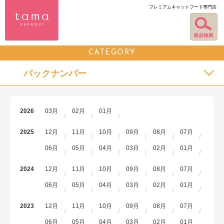
プレミアムキャットフード専門店
CATEGORY
バックナンバー
2026
03月
02月
01月
2025
12月
11月
10月
09月
08月
07月
06月
05月
04月
03月
02月
01月
2024
12月
11月
10月
09月
08月
07月
06月
05月
04月
03月
02月
01月
2023
12月
11月
10月
09月
08月
07月
06月
05月
04月
03月
02月
01月