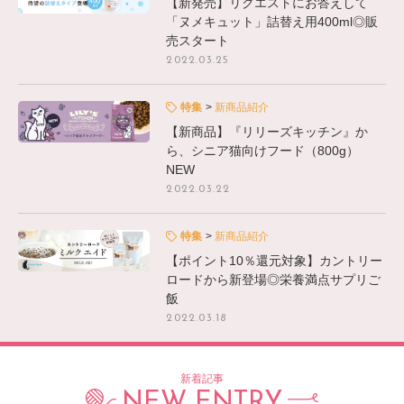
【新発売】リクエストにお答えして
「ヌメキュット」詰替え用400ml◎販
売スタート
2022.03.25
特集
新商品紹介
【新商品】『リリーズキッチン』か
ら、シニア猫向けフード（800g）
NEW
2022.03.22
特集
新商品紹介
【ポイント10％還元対象】カントリー
ロードから新登場◎栄養満点サプリご
飯
2022.03.18
新着記事
NEW ENTRY