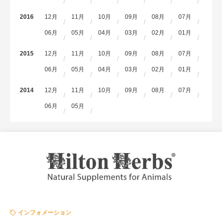
2016
12月
11月
10月
09月
08月
07月
06月
05月
04月
03月
02月
01月
2015
12月
11月
10月
09月
08月
07月
06月
05月
04月
03月
02月
01月
2014
12月
11月
10月
09月
08月
07月
06月
05月
インフォメーション